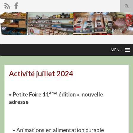
Tog
sear
Search for:
for
MENU
Activité juillet 2024
ème
« Petite Foire 11
édition », nouvelle
adresse
– Animations en alimentation durable