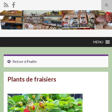
Tog
sear
Search for:
for
MENU
Retour à
Fruits
Plants de fraisiers