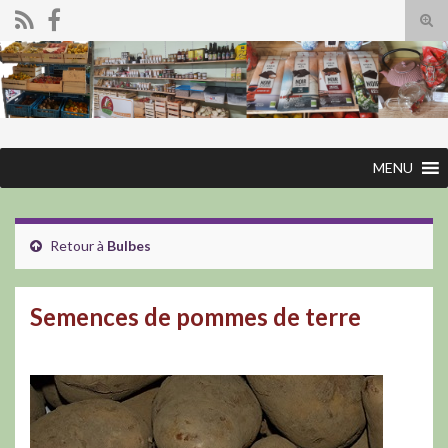
Tog
sear
Search for:
for
MENU
Retour à
Bulbes
Semences de pommes de terre