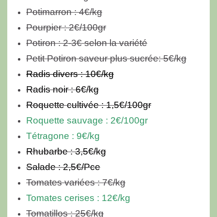
Potimarron : 4€/kg
Pourpier : 2€/100gr
Potiron : 2-3€ selon la variété
Petit Potiron saveur plus sucrée: 5€/kg
Radis divers : 10€/kg
Radis noir : 6€/kg
Roquette cultivée : 1,5€/100gr
Roquette sauvage : 2€/100gr
Tétragone : 9€/kg
Rhubarbe : 3,5€/kg
Salade : 2,5€/Pce
Tomates variées :
7€/kg
Tomates cerises : 12€/kg
Tomatillos :
25€/kg