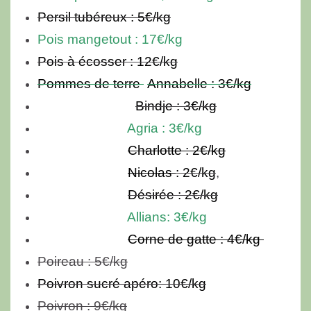
Persil tubéreux : 5€/kg
Pois mangetout : 17€/kg
Pois à écosser : 12€/kg
Pommes de terre
Annabelle : 3€/kg
Bindje : 3€/kg
Agria : 3€/kg
Charlotte
: 2€/kg
Nicolas
: 2€/kg
,
Désirée : 2€/kg
Allians: 3€/kg
Corne de gatte : 4€/kg
Poireau : 5€/kg
Poivron sucré apéro: 10€/kg
Poivron : 9€/kg