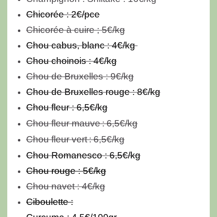
Chicorée : 2€/pce
Chicorée à cuire ;
5€/kg
Chou cabus, blanc : 4€/kg
Chou choinois : 4€/kg
Chou de Bruxelles : 9€/kg
Chou de Bruxelles rouge : 8€/kg
Chou fleur : 6,5€/kg
:
Chou fleur mauve
6,5€/kg
:
Chou fleur vert
6,5€/kg
Chou Romanesco : 6,5€/kg
Chou rouge : 5€/kg
Chou navet : 4€/kg
Ciboulette :