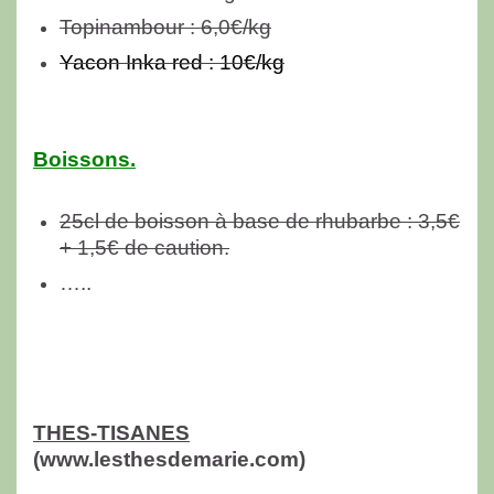
Topinambour : 6,0€/kg
Yacon Inka red : 10€/kg
Boissons.
25cl de boisson à base de rhubarbe : 3,5€
+ 1,5€ de caution.
…..
THES-TISANES
(www.lesthesdemarie.com)