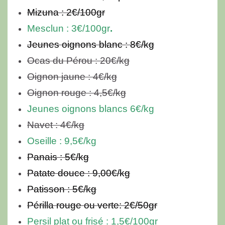
Mizuna : 2€/100gr
Mesclun : 3€/100gr
.
Jeunes oignons blanc : 8€/kg
Ocas du Pérou : 20€/kg
Oignon jaune : 4€/kg
Oignon rouge : 4,5€/kg
Jeunes oignons blancs 6€/kg
Navet : 4€/kg
Oseille :
9,5€/kg
Panais : 5€/kg
Patate douce : 9,00€/kg
Patisson : 5€/kg
Périlla rouge ou verte: 2€/50gr
Persil plat ou frisé : 1,5€/100gr