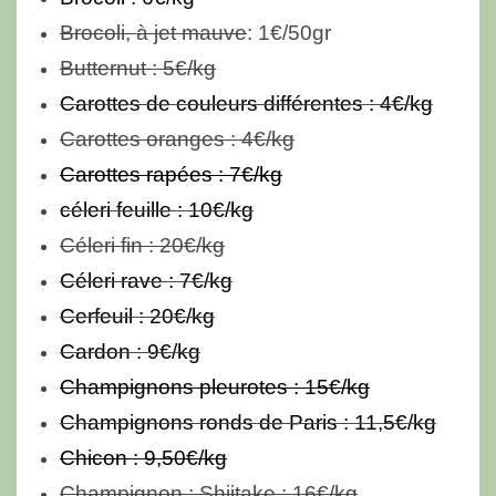
Brocoli, à jet mauve
: 1€/50gr
Butternut : 5€
/kg
Carottes de couleurs différentes : 4€/kg
Carottes oranges : 4€/kg
Carottes rapées : 7€/kg
céleri feuille : 10€/kg
Céleri fin :
20€/kg
Céleri rave : 7€/kg
Cerfeuil : 20€/kg
Cardon : 9
€/kg
Champignons pleurotes : 15€/kg
Champignons ronds de Paris : 11,5€/kg
Chicon : 9,50€/kg
Champignon : Shiitake :
16€/kg