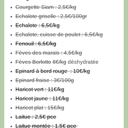
Courgette Siam :
2,5€/kg
Echalote griselle : 2,5€/100gr
Echalote : 6,5€/kg
Echalote, cuisse de poulet : 6,5€/kg
Fenouil : 6,5€/kg
Fèves des marais : 4,5€/kg
Fèves Borlotto
8€/kg
déshydratée
Epinard à bord rouge : 10
€/kg
Epinard fraise : 3€/100g
Haricot vert
: 11
€/kg
Haricot jaune : 11€/kg
Haricot plat
: 15
€/kg
Laitue : 2,5€ pce
Laitue montée : 1,5€ pce