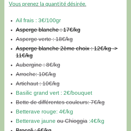
Vous prenez la quantité désirée.
Ail frais : 3€/100gr
Asperge blanche : 17€/kg
Asperge verte : 18€/kg
Asperge blanche 2ème choix : 12€/kg ->
11€/kg
Aubergine : 8€/kg
Arroche: 10€/kg
Artichaut : 10€/kg
Basilic grand vert :
2€/bouquet
Bette de différentes couleurs: 7€/kg
Betterave rouge: 4€/kg
Betterave jaune
o
u
Chioggia
:
4€/kg
Brocoli : 6€/kg