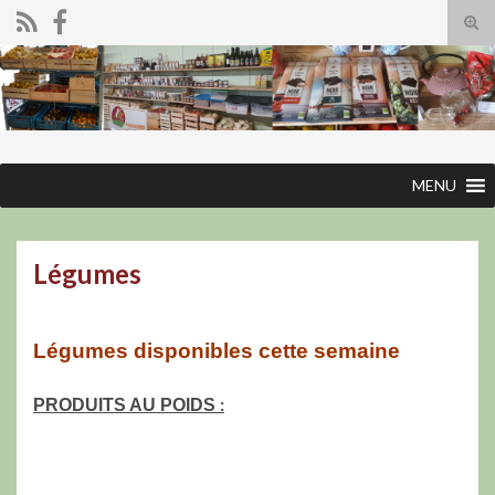
Tog
sear
Search for:
for
MENU
Légumes
Légumes disponibles cette semaine
:
PRODUITS AU POIDS