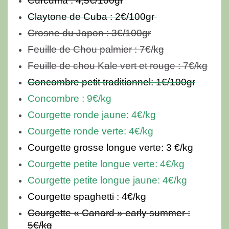
Curcuma : 4,5€/100gr
Claytone de Cuba : 2€/100gr
Crosne du Japon : 3€/100gr
Feuille de Chou palmier : 7€/kg
Feuille de chou Kale vert et rouge : 7€/kg
Concombre petit traditionnel: 1€/100gr
Concombre : 9€/kg
Courgette ronde jaune: 4€/kg
Courgette ronde verte: 4€/kg
Courgette grosse longue verte: 3 €/kg
Courgette petite longue verte: 4€/kg
Courgette petite longue jaune: 4€/kg
Courgette spaghetti : 4€/kg
Courgette « Canard » early summer :
5€/kg